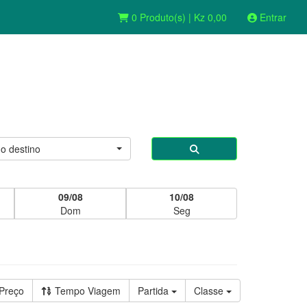
0 Produto(s) | Kz 0,00
Entrar
o destino
09/08
10/08
Dom
Seg
Preço
Tempo Viagem
Partida
Classe